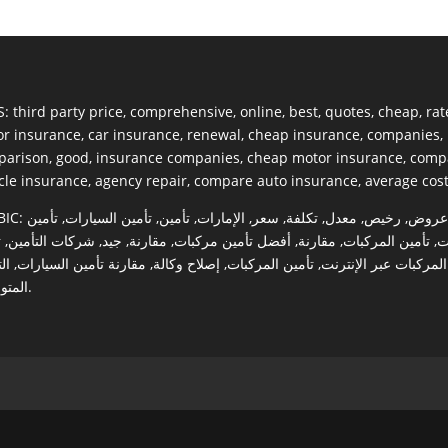
S:
third party price
,
comprehensive
,
online
,
best
,
quotes
,
cheap
,
rat
r insurance
,
car insurance
,
renewal
,
cheap insurance
,
companies
,
parison
,
good
,
insurance companies
,
cheap motor insurance
,
compa
cle insurance
,
agency repair
,
compare auto insurance
,
average cos
BIC:
تأمين
,
تأمين السيارات
,
تأمين
,
الإمارات
,
سعر
,
تكلفة
,
معدل
,
رخيص
,
عروض
ت
,
شركات التأمين
,
جيد
,
مقارنة
,
أفضل تأمين مركبات
,
مقارنة
,
تأمين المركبات
,
ت
ال
,
مقارنة تأمين السيارات
,
إصلاح وكالة
,
تأمين المركبات
,
المركبات عبر الإنترنت
المت
.