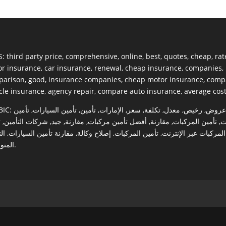
S:
third party price
,
comprehensive
,
online
,
best
,
quotes
,
cheap
,
rat
r insurance
,
car insurance
,
renewal
,
cheap insurance
,
companies
,
parison
,
good
,
insurance companies
,
cheap motor insurance
,
compa
cle insurance
,
agency repair
,
compare auto insurance
,
average cos
BIC:
تأمين
,
تأمين السيارات
,
تأمين
,
الإمارات
,
سعر
,
تكلفة
,
معدل
,
رخيص
,
عروض
ت
,
شركات التأمين
,
جيد
,
مقارنة
,
أفضل تأمين مركبات
,
مقارنة
,
تأمين المركبات
,
ت
ال
,
مقارنة تأمين السيارات
,
إصلاح وكالة
,
تأمين المركبات
,
المركبات عبر الإنترنت
المت
.